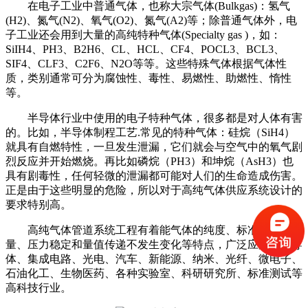
在电子工业中普通气体，也称大宗气体(Bulkgas)：氢气
(H2)、氮气(N2)、氧气(O2)、氮气(A2)等；除普通气体外，电
子工业还会用到大量的高纯特种气体(Specialty gas )，如：
SiIH4、PH3、B2H6、CL、HCL、CF4、POCL3、BCL3、
SIF4、CLF3、C2F6、N2O等等。这些特殊气体根据气体性
质，类别通常可分为腐蚀性、毒性、易燃性、助燃性、惰性
等。
半导体行业中使用的电子特种气体，很多都是对人体有害
的。比如，半导体制程工艺.常见的特种气体：硅烷（SiH4）
就具有自燃特性，一旦发生泄漏，它们就会与空气中的氧气剧
烈反应并开始燃烧。再比如磷烷（PH3）和坤烷（AsH3）也
具有剧毒性，任何轻微的泄漏都可能对人们的生命造成伤害。
正是由于这些明显的危险，所以对于高纯气体供应系统设计的
要求特别高。
高纯气体管道系统工程有着能气体的纯度、标准气体流
量、压力稳定和量值传递不发生变化等特点，广泛应用于半导
体、集成电路、光电、汽车、新能源、纳米、光纤、微电子、
石油化工、生物医药、各种实验室、科研研究所、标准测试等
高科技行业。