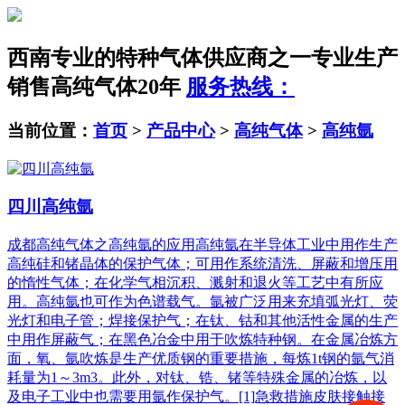
西南专业的特种气体供应商之一
专业生产
销售高纯气体20年
服务热线：
当前位置：
首页
>
产品中心
>
高纯气体
>
高纯氩
四川高纯氩
成都高纯气体之高纯氩的应用高纯氩在半导体工业中用作生产
高纯硅和锗晶体的保护气体；可用作系统清洗、屏蔽和增压用
的惰性气体；在化学气相沉积、溅射和退火等工艺中有所应
用。高纯氩也可作为色谱载气。氩被广泛用来充填弧光灯、荧
光灯和电子管；焊接保护气；在钛、钴和其他活性金属的生产
中用作屏蔽气；在黑色冶金中用于吹炼特种钢。在金属冶炼方
面，氧、氩吹炼是生产优质钢的重要措施，每炼1t钢的氩气消
耗量为1～3m3。此外，对钛、锆、锗等特殊金属的冶炼，以
及电子工业中也需要用氩作保护气。[1]急救措施皮肤接触接