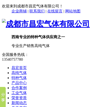
欢迎来到成都市昌宏气体有限公司！
企业商铺
|
联系我们
|
在线留言
|
网站地图
西南专业的特种气体供应商之一
专业生产销售高纯气体
全国服务热线：
13540757780
昌宏首页
高纯气体
特种气体
产品中心
合作案例
工业气体
荣誉资质
新闻动态