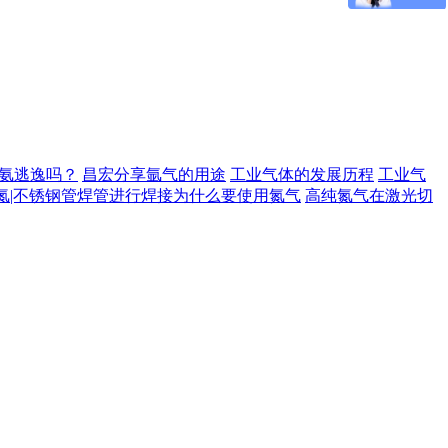
是氨逃逸吗？
昌宏分享氩气的用途
工业气体的发展历程
工业气
氮|不锈钢管焊管进行焊接为什么要使用氮气
高纯氮气在激光切