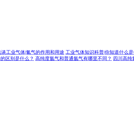
浅谈工业气体|氮气的作用和用途
工业气体知识科普|你知道什么
间的区别是什么？
高纯度氩气和普通氩气有哪里不同？
四川高纯