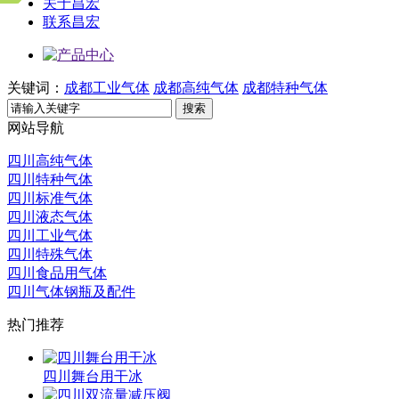
关于昌宏
联系昌宏
关键词：
成都工业气体
成都高纯气体
成都特种气体
搜索
网站导航
四川高纯气体
四川特种气体
四川标准气体
四川液态气体
四川工业气体
四川特殊气体
四川食品用气体
四川气体钢瓶及配件
热门推荐
四川舞台用干冰