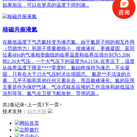
如果加压，可以在更高的温度下得到液...
核磁共振液氦
在极低温度下气态氦转变为液态氦。由于氦原子间的相互作用
（范德华力）和原子质量都很小，很难液化，更难凝固。富同
位素4He的气液相变曲线的临界温度和临界压强分别为5.20K
和2.26大气压，一个大气压下的温度为4.215K.在常压下，温度
从临界温度下降至****零度时，氦始终保持为液态，不会凝
固，只有在大于25大气压时才出现固态。 氦是**不活泼的元
素，几乎不能和其他任何元素化合，而且极难液化。氦的应用
主要是作为保护气体、气冷式核反应堆的工作流体和超低温冷
冻剂等等。氦气在卫星飞船发射、导弹武器...
共2条记录
<上一页
1
下一页>
技术支持：
动力无限
网站首页
立即拨打
产品中心