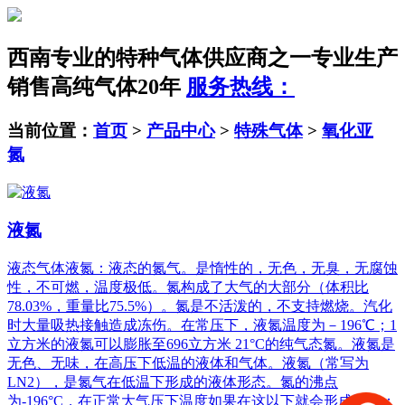
西南专业的特种气体供应商之一
专业生产
销售高纯气体20年
服务热线：
当前位置：
首页
>
产品中心
>
特殊气体
>
氧化亚
氮
液氮
液态气体液氮：液态的氮气。是惰性的，无色，无臭，无腐蚀
性，不可燃，温度极低。氮构成了大气的大部分（体积比
78.03%，重量比75.5%）。氮是不活泼的，不支持燃烧。汽化
时大量吸热接触造成冻伤。在常压下，液氮温度为－196℃；1
立方米的液氮可以膨胀至696立方米 21°C的纯气态氮。液氮是
无色、无味，在高压下低温的液体和气体。液氮（常写为
LN2），是氮气在低温下形成的液体形态。氮的沸点
为-196°C，在正常大气压下温度如果在这以下就会形成液氮；