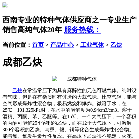
西南专业的特种气体供应商之一
专业生产
销售高纯气体20年
服务热线：
当前位置：
首页
>
产品中心
>
工业气体
>
乙炔
成都乙炔
乙炔
在常温常压下为具有麻醉性的无色可燃气体。纯时没
有气味，但是在有杂质时有讨厌的大蒜气味。比空气轻，能与
空气形成爆炸性混合物，极易燃烧和爆炸。微溶于水，在
25℃、101.325kPa时，在水中的溶解度为0.94cm3/cm3。溶于
酒精、丙酮、苯、乙醚等。在15℃、一个大气压下，一个容积
的丙酮可溶解25个容积的乙炔，而在12个大气压下，可溶解
300个容积的乙炔。与汞、银、铜等化合生成爆炸性化合物。
能与氟、氯发生爆炸性反应。在高压下乙炔很不稳定，火花、