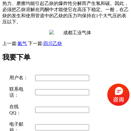
热力、磨擦均能引起乙炔的爆炸性分解而产生氢和碳。因此，
必须把乙炔溶解在丙酮中才能使它在高压下稳定。一般，在乙
炔的发生和使用管道中的乙炔的压力均保持在1个大气压的表
压以下。
上一篇:
氦气
下一篇:
四川乙炔
我要下单
用户名：
联系电
话：
在线
QQ：
电子邮
箱：