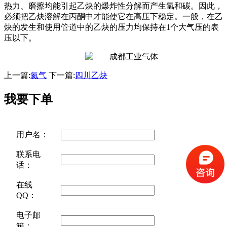
热力、磨擦均能引起乙炔的爆炸性分解而产生氢和碳。因此，
必须把乙炔溶解在丙酮中才能使它在高压下稳定。一般，在乙
炔的发生和使用管道中的乙炔的压力均保持在1个大气压的表
压以下。
上一篇:
氦气
下一篇:
四川乙炔
我要下单
用户名：
联系电
话：
在线
QQ：
电子邮
箱：