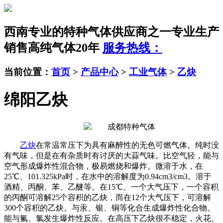
西南专业的特种气体供应商之一
专业生产
销售高纯气体20年
服务热线：
当前位置：
首页
>
产品中心
>
工业气体
>
乙炔
绵阳乙炔
乙炔
在常温常压下为具有麻醉性的无色可燃气体。纯时没
有气味，但是在有杂质时有讨厌的大蒜气味。比空气轻，能与
空气形成爆炸性混合物，极易燃烧和爆炸。微溶于水，在
25℃、101.325kPa时，在水中的溶解度为0.94cm3/cm3。溶于
酒精、丙酮、苯、乙醚等。在15℃、一个大气压下，一个容积
的丙酮可溶解25个容积的乙炔，而在12个大气压下，可溶解
300个容积的乙炔。与汞、银、铜等化合生成爆炸性化合物。
能与氟、氯发生爆炸性反应。在高压下乙炔很不稳定，火花、