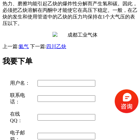
热力、磨擦均能引起乙炔的爆炸性分解而产生氢和碳。因此，
必须把乙炔溶解在丙酮中才能使它在高压下稳定。一般，在乙
炔的发生和使用管道中的乙炔的压力均保持在1个大气压的表
压以下。
上一篇:
氦气
下一篇:
四川乙炔
我要下单
用户名：
联系电
话：
在线
QQ：
电子邮
箱：