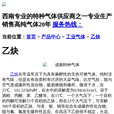
西南专业的特种气体供应商之一
专业生产
销售高纯气体20年
服务热线：
当前位置：
首页
>
产品中心
>
工业气体
>
乙炔
乙炔
乙炔
在常温常压下为具有麻醉性的无色可燃气体。纯时没
有气味，但是在有杂质时有讨厌的大蒜气味。比空气轻，能与
空气形成爆炸性混合物，极易燃烧和爆炸。微溶于水，在
25℃、101.325kPa时，在水中的溶解度为0.94cm3/cm3。溶于
酒精、丙酮、苯、乙醚等。在15℃、一个大气压下，一个容积
的丙酮可溶解25个容积的乙炔，而在12个大气压下，可溶解
300个容积的乙炔。与汞、银、铜等化合生成爆炸性化合物。
能与氟、氯发生爆炸性反应。在高压下乙炔很不稳定，火花、